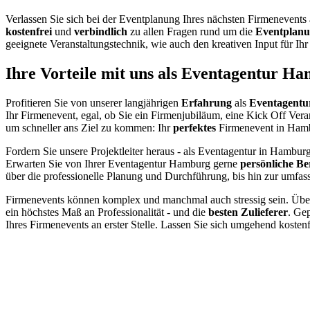
Verlassen Sie sich bei der Eventplanung Ihres nächsten Firmenevent
kostenfrei
und
verbindlich
zu allen Fragen rund um die
Eventplan
geeignete Veranstaltungstechnik, wie auch den kreativen Input für I
Ihre Vorteile mit uns als Eventagentur H
Profitieren Sie von unserer langjährigen
Erfahrung
als
Eventagentu
Ihr Firmenevent, egal, ob Sie ein Firmenjubiläum, eine Kick Off Veran
um schneller ans Ziel zu kommen: Ihr
perfektes
Firmenevent in Ham
Fordern Sie unsere Projektleiter heraus - als Eventagentur in Hambur
Erwarten Sie von Ihrer Eventagentur Hamburg gerne
persönliche B
über die professionelle Planung und Durchführung, bis hin zur umfas
Firmenevents können komplex und manchmal auch stressig sein. Überl
ein höchstes Maß an Professionalität - und die
besten Zulieferer
. Gep
Ihres Firmenevents an erster Stelle. Lassen Sie sich umgehend kost