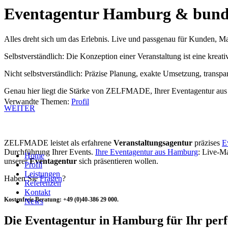
Eventagentur Hamburg & bund
Alles dreht sich um das Erlebnis. Live und passgenau für Kunden, M
Selbstverständlich: Die Konzeption einer Veranstaltung ist eine kreati
Nicht selbstverständlich: Präzise Planung, exakte Umsetzung, transpa
Genau hier liegt die Stärke von ZELFMADE, Ihrer Eventagentur aus 
Verwandte Themen:
Profil
WEITER
ZELFMADE leistet als erfahrene
Veranstaltungsagentur
präzises
E
Durchführung Ihrer Events.
Ihre Eventagentur aus Hamburg
: Live-M
Home
unserer
Eventagentur
sich präsentieren wollen.
Profil
Leistungen
Haben Sie
Fragen
?
Referenzen
Kontakt
Kostenfreie Beratung: +49 (0)40-386 29 000.
News
Die Eventagentur in Hamburg für Ihr perf